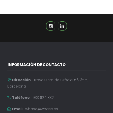
INFORMACIÓN DE CONTACTO
Dirección
: Travessera de Gràcia, 56, 3º 1ª,
Barcelona
Teléfono
: 933 624 832
Email
:
wbase@wbase.es