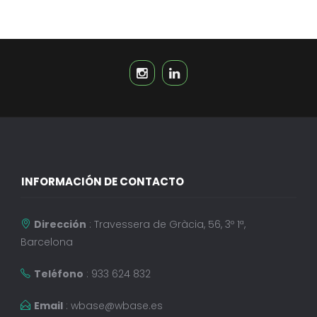
INFORMACIÓN DE CONTACTO
Dirección
: Travessera de Gràcia, 56, 3º 1ª,
Barcelona
Teléfono
: 933 624 832
Email
:
wbase@wbase.es