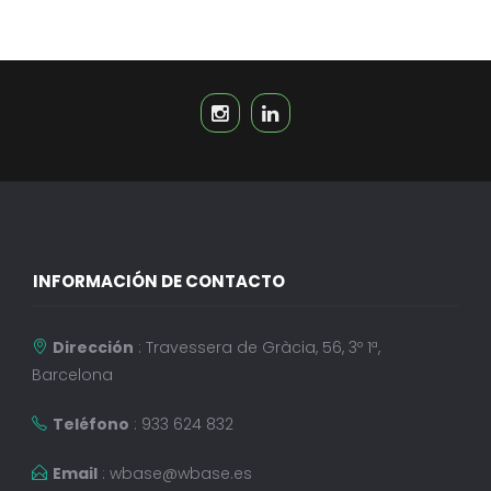
INFORMACIÓN DE CONTACTO
Dirección
: Travessera de Gràcia, 56, 3º 1ª,
Barcelona
Teléfono
: 933 624 832
Email
:
wbase@wbase.es