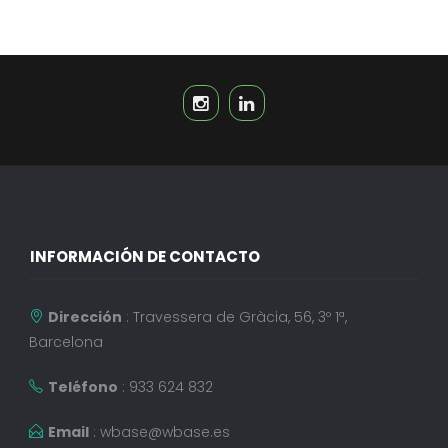
INFORMACIÓN DE CONTACTO
Dirección
: Travessera de Gràcia, 56, 3º 1ª,
Barcelona
Teléfono
: 933 624 832
Email
:
wbase@wbase.es