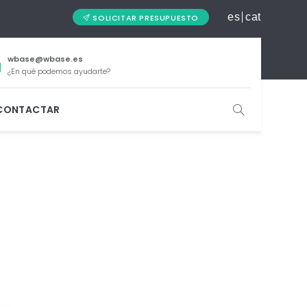
es
cat
SOLICITAR PRESUPUESTO
wbase@wbase.es
¿En qué podemos ayudarte?
CONTACTAR