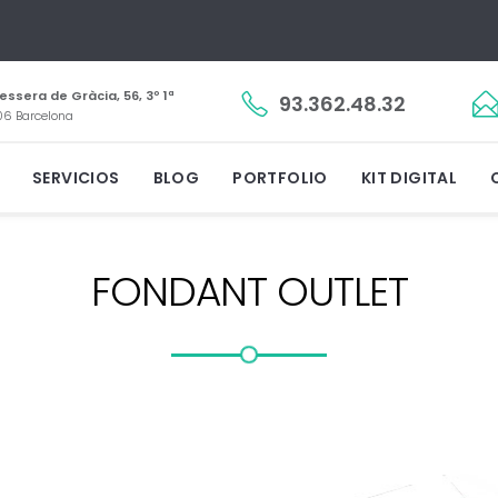
essera de Gràcia, 56, 3º 1ª
93.362.48.32
6 Barcelona
SERVICIOS
BLOG
PORTFOLIO
KIT DIGITAL
FONDANT OUTLET