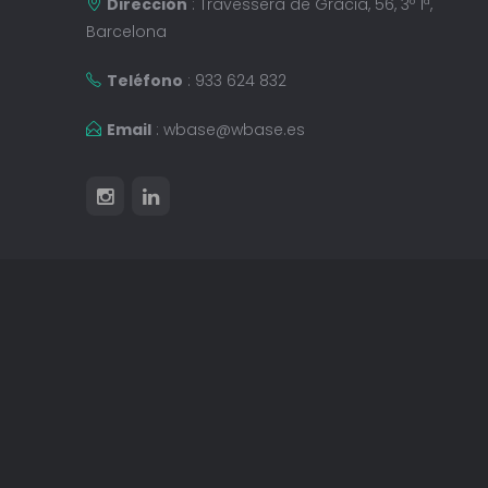
Dirección
: Travessera de Gràcia, 56, 3º 1ª,
Barcelona
Teléfono
: 933 624 832
Email
:
wbase@wbase.es