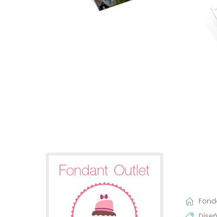
Fond
Dise