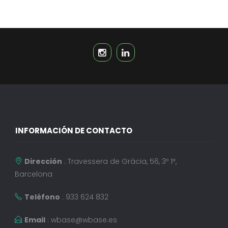
INFORMACIÓN DE CONTACTO
Dirección
: Travessera de Gràcia, 56, 3º 1ª,
Barcelona
Teléfono
: 933 624 832
Email
:
wbase@wbase.es