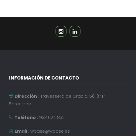
INFORMACIÓN DE CONTACTO
Dirección
: Travessera de Gràcia, 56, 3º 1ª,
Barcelona
Teléfono
: 933 624 832
Email
:
wbase@wbase.es