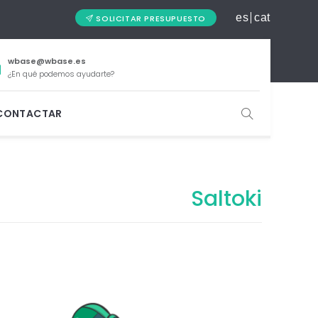
es
cat
SOLICITAR PRESUPUESTO
wbase@wbase.es
¿En qué podemos ayudarte?
CONTACTAR
Saltoki