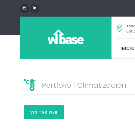
Trav
0800
INICIO
Portfolio | Climatización
VISITAR WEB