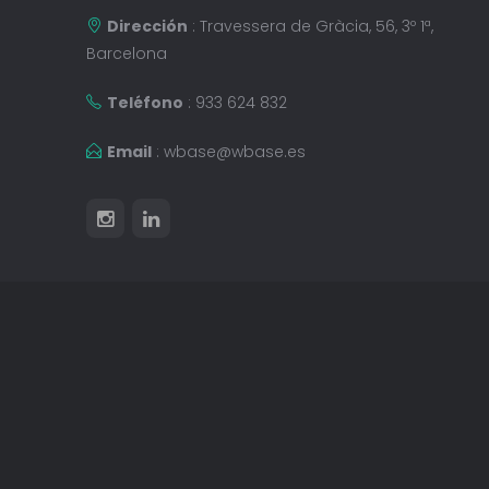
Dirección
: Travessera de Gràcia, 56, 3º 1ª,
Barcelona
Teléfono
: 933 624 832
Email
:
wbase@wbase.es