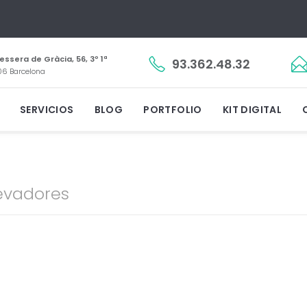
essera de Gràcia, 56, 3º 1ª
93.362.48.32
6 Barcelona
SERVICIOS
BLOG
PORTFOLIO
KIT DIGITAL
levadores