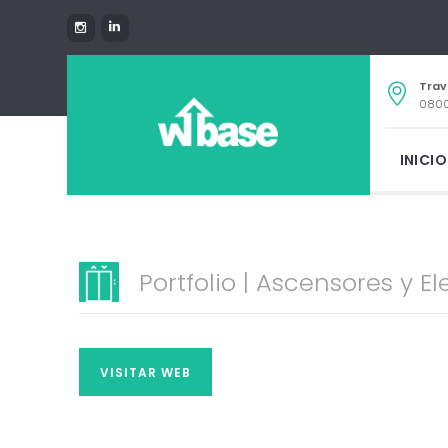
Trav
0800
INICIO
Portfolio | Ascensores y E
VISITAR WEB