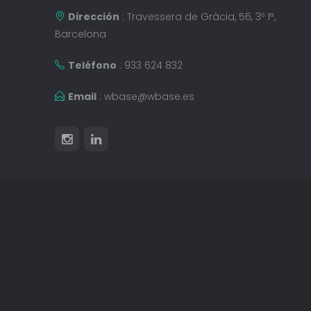
Dirección
: Travessera de Gràcia, 56, 3º 1ª,
Barcelona
Teléfono
: 933 624 832
Email
:
wbase@wbase.es