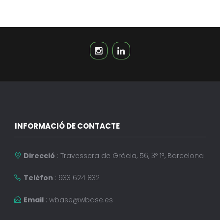
INFORMACIÓ DE CONTACTE
Direcció
: Travessera de Gràcia, 56, 3º 1ª, Barcelona
Telèfon
: 933 624 832
Email
:
wbase@wbase.es