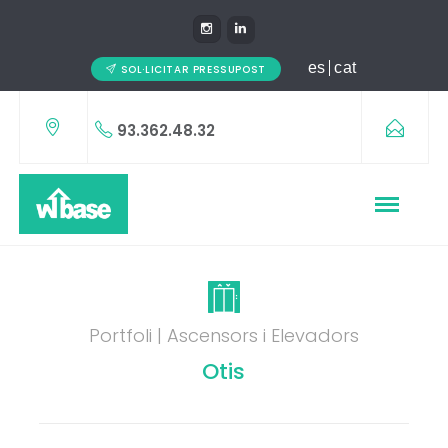
es
cat
SOL·LICITAR PRESSUPOST
93.362.48.32
Portfoli | Ascensors i Elevadors
Otis