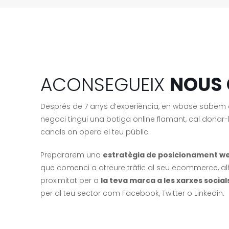
ACONSEGUEIX
NOUS 
Després de 7 anys d’experiència, en wbase sabem 
negoci tingui una botiga online flamant, cal donar-li 
canals on opera el teu públic.
Prepararem una
estratègia de posicionament w
que comenci a atreure tràfic al seu ecommerce, alh
proximitat per a
la teva marca a les xarxes social
per al teu sector com Facebook, Twitter o Linkedin.