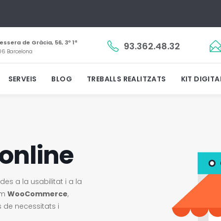
essera de Gràcia, 56, 3º 1ª
93.362.48.32
6 Barcelona
SERVEIS
BLOG
TREBALLS REALITZATS
KIT DIGITA
online
 a la usabilitat i a la
om
WooCommerce
,
 de necessitats i