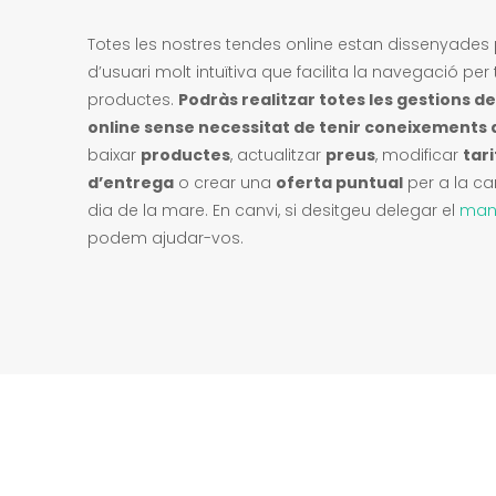
Totes les nostres tendes online estan dissenyades
d’usuari molt intuïtiva que facilita la navegació per 
productes.
Podràs realitzar totes les gestions del
online sense necessitat de tenir coneixements
baixar
productes
, actualitzar
preus
, modificar
tar
d’entrega
o crear una
oferta puntual
per a la c
dia de la mare. En canvi, si desitgeu delegar el
mant
podem ajudar-vos.