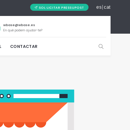
es
cat
SOL·LICITAR PRESSUPOST
wbase@wbase.es
En què podem ajudar-te?
L
CONTACTAR