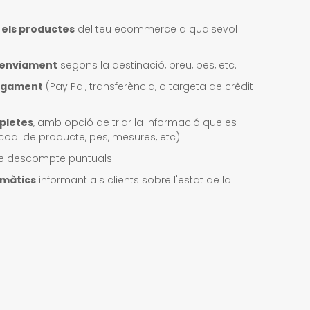
a els productes
del teu ecommerce a qualsevol
d'enviament
segons la destinació, preu, pes, etc.
agament
(Pay Pal, transferència, o targeta de crèdit
pletes
, amb opció de triar la informació que es
codi de producte, pes, mesures, etc).
e descompte puntuals
màtics
informant als clients sobre l'estat de la