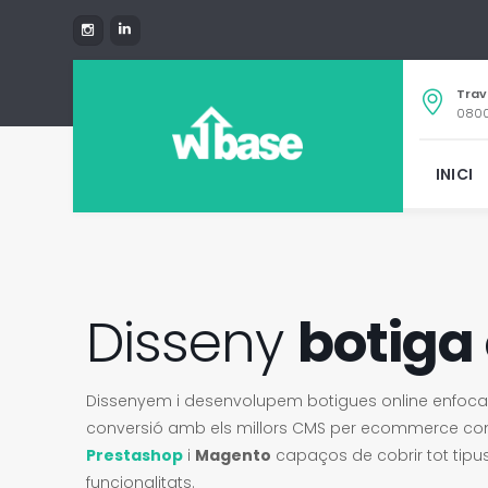
Trav
0800
INICI
Disseny
botiga 
Dissenyem i desenvolupem botigues online enfocades
conversió amb els millors CMS per ecommerce c
Prestashop
i
Magento
capaços de cobrir tot tipus
funcionalitats.