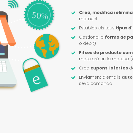
Crea, modifica i elimin
moment
Estableix els teus
tipus 
Gestiona la
forma de p
o dèbit)
Fitxes de producte com
mostrarà en la mateixa (
Crea
cupons i ofertes
d
Enviament d'emails
auto
seva comanda