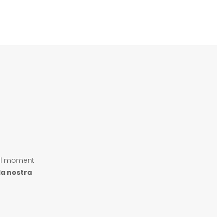
el moment
la nostra