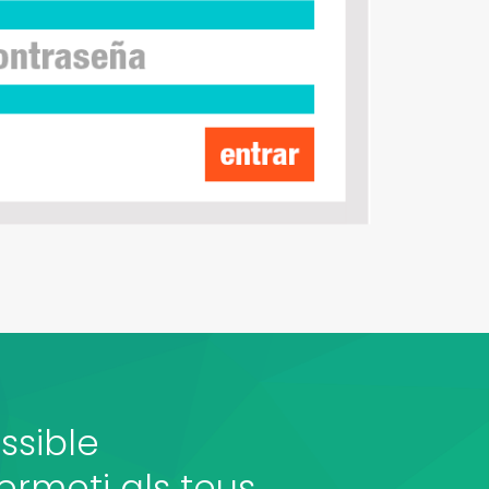
ssible
ermeti als teus