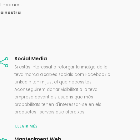
el moment
la nostra
Social Media
Si estàs interessat a reforçar la imatge de la
teva marca a xarxes socials com Facebook o
Linkedin tenim just el que necessites.
Aconseguirem donar visibilitat a la teva
empresa davant als usuaris que més
probabilitats tenen d'interessar-se en els
productes i serveis que ofereixes.
LLEGIR MÉS
Manteniment Web