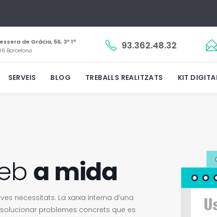
essera de Gràcia, 56, 3º 1ª
93.362.48.32
6 Barcelona
SERVEIS
BLOG
TREBALLS REALITZATS
KIT DIGITA
web
a mida
s necessitats. La xarxa interna d’una
r solucionar problemes concrets que es