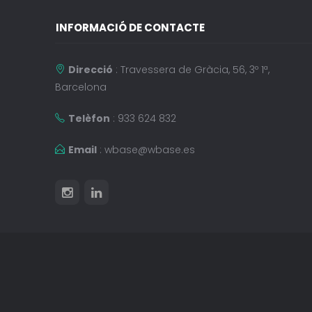
INFORMACIÓ DE CONTACTE
Direcció
: Travessera de Gràcia, 56, 3º 1ª,
Barcelona
Telèfon
: 933 624 832
Email
:
wbase@wbase.es