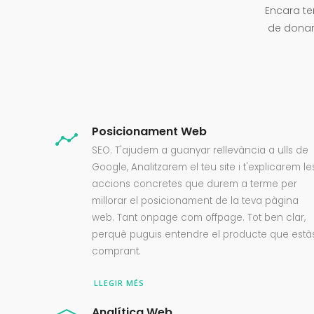
Encara t
de donar
Posicionament Web
SEO. T'ajudem a guanyar rellevància a ulls de
Google, Analitzarem el teu site i t'explicarem le
accions concretes que durem a terme per
millorar el posicionament de la teva pàgina
web. Tant onpage com offpage. Tot ben clar,
perquè puguis entendre el producte que està
comprant.
LLEGIR MÉS
Analítica Web