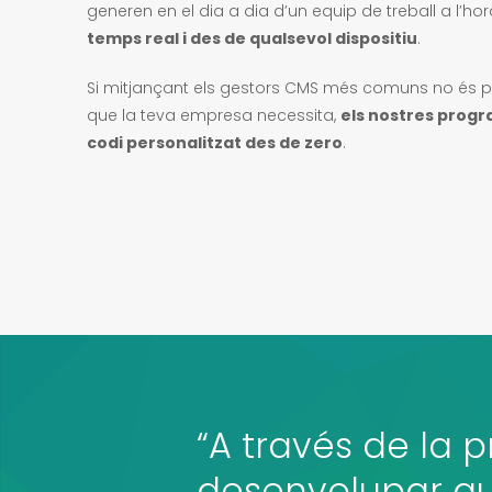
generen en el dia a dia d’un equip de treball a l’ho
temps real i des de qualsevol dispositiu
.
Si mitjançant els gestors CMS més comuns no és pos
que la teva empresa necessita,
els nostres progr
codi personalitzat des de zero
.
“A través de la
desenvolupar qua