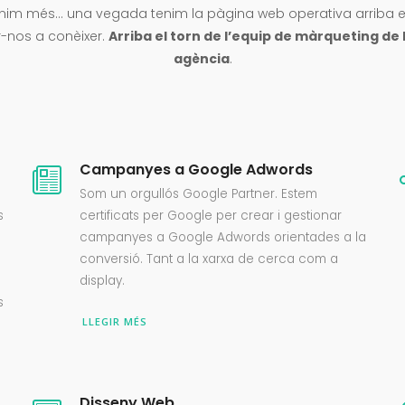
enim més… una vegada tenim la pàgina web operativa arriba 
-nos a conèixer.
Arriba el torn de l’equip de màrqueting de 
agència
.
Campanyes a Google Adwords
Som un orgullós Google Partner. Estem
s
certificats per Google per crear i gestionar
campanyes a Google Adwords orientades a la
conversió. Tant a la xarxa de cerca com a
display.
s
LLEGIR MÉS
Disseny Web