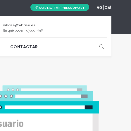
es
cat
SOL·LICITAR PRESSUPOST
wbase@wbase.es
En què podem ajudar-te?
L
CONTACTAR