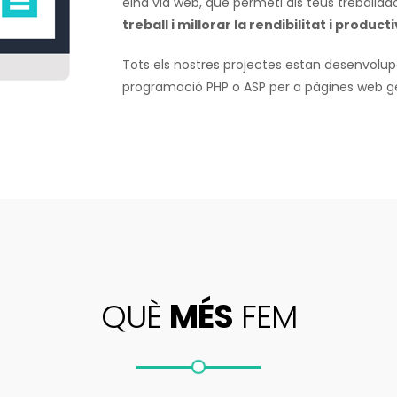
eina via web, que permeti als teus treballad
treball i millorar la rendibilitat i producti
Tots els nostres projectes estan desenvolu
programació PHP o ASP per a pàgines web 
QUÈ
MÉS
FEM