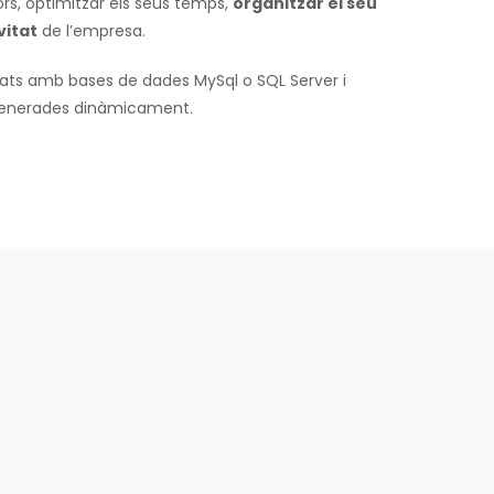
ors, optimitzar els seus temps,
organitzar el seu
vitat
de l’empresa.
pats amb bases de dades MySql o SQL Server i
generades dinàmicament.