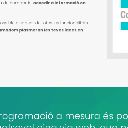
ra de compartir i
accedir a informació en
sible disposar de totes les funcionalitats
amadors plasmaran les teves idees en
 programació a mesura és po
lsevol eina via web, que p