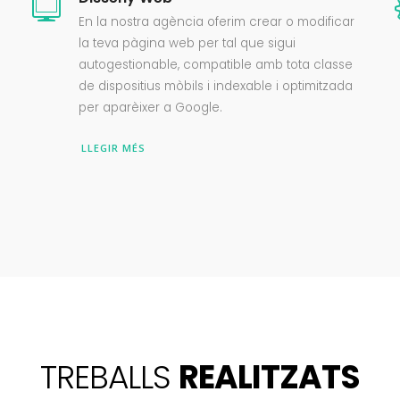
En la nostra agència oferim crear o modificar
la teva pàgina web per tal que sigui
autogestionable, compatible amb tota classe
de dispositius mòbils i indexable i optimitzada
per aparèixer a Google.
LLEGIR MÉS
TREBALLS
REALITZATS