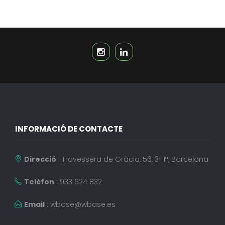
INFORMACIÓ DE CONTACTE
Direcció
: Travessera de Gràcia, 56, 3º 1ª, Barcelona
Telèfon
: 933 624 832
Email
:
wbase@wbase.es