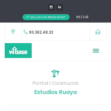
es
cat
SOL·LICITAR PRESSUPOST
93.362.48.32
Portfoli | Construcció
Estudios Ruaya