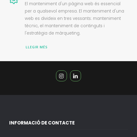
El manteniment d'un pàgina web és essencial
per a qualsevol empresa. El manteniment d'una
web es divideix en tres vessants: manteniment
tècnic, el manteniment de continguts i
l'estratègia de màrqueting.
LLEGIR MÉS
INFORMACIÓ DE CONTACTE