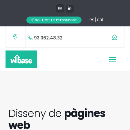
es
cat
SOL·LICITAR PRESSUPOST
93.362.48.32
Disseny de
pàgines
web