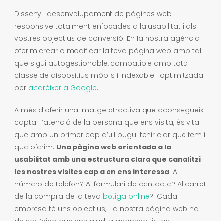
Disseny i desenvolupament de pàgines web
responsive totalment enfocades a la usabilitat i als
vostres objectius de conversió. En la nostra agència
oferim crear o modificar la teva pàgina web amb tal
que sigui autogestionable, compatible amb tota
classe de dispositius mòbils i indexable i optimitzada
per
aparèixer a Google
.
A més d’oferir una imatge atractiva que aconsegueixi
captar l’atenció de la persona que ens visita, és vital
que amb un primer cop d’ull pugui tenir clar que fem i
que oferim.
Una pàgina web orientada a la
usabilitat amb una estructura clara que canalitzi
les nostres visites cap a on ens interessa
. Al
número de telèfon? Al formulari de contacte? Al carret
de la compra de la teva
botiga online
?. Cada
empresa té uns objectius, i la nostra pàgina web ha