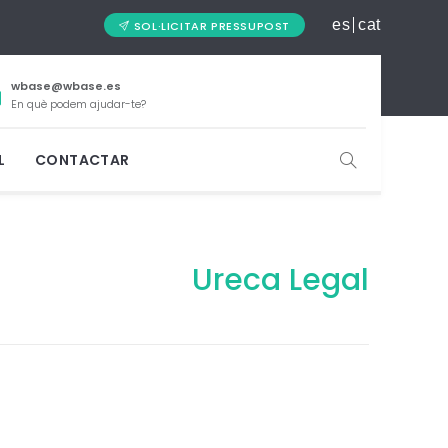
es
cat
SOL·LICITAR PRESSUPOST
wbase@wbase.es
En què podem ajudar-te?
L
CONTACTAR
Ureca Legal