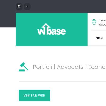
Trav
0800
INICI
Portfoli | Advocats i Econ
VISITAR WEB