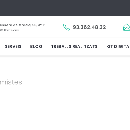
essera de Gràcia, 56, 3º 1ª
93.362.48.32
6 Barcelona
SERVEIS
BLOG
TREBALLS REALITZATS
KIT DIGITA
omistes