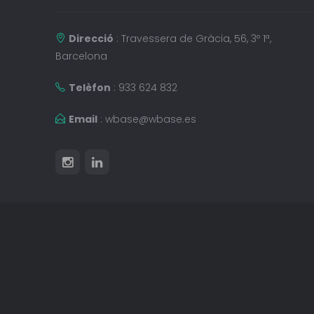
Direcció
: Travessera de Gràcia, 56, 3º 1ª,
Barcelona
Telèfon
: 933 624 832
Email
:
wbase@wbase.es