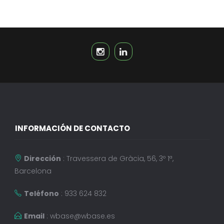
INFORMACIÓN DE CONTACTO
Dirección
: Travessera de Gràcia, 56, 3º 1ª,
Barcelona
Teléfono
: 933 624 832
Email
:
wbase@wbase.es