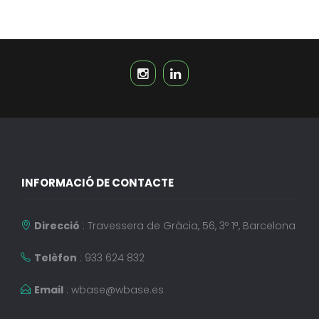
INFORMACIÓ DE CONTACTE
Direcció
: Travessera de Gràcia, 56, 3º 1ª, Barcelona
Telèfon
: 933 624 832
Email
:
wbase@wbase.es