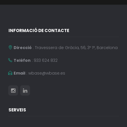
INFORMACIÓ DE CONTACTE
Direcció
: Travessera de Gràcia, 56, 3º 1ª, Barcelona
Telèfon
: 933 624 832
Email
:
wbase@wbase.es
SERVEIS