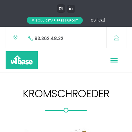
es
cat
SOL·LICITAR PRESSUPOST
93.362.48.32
KROMSCHROEDER