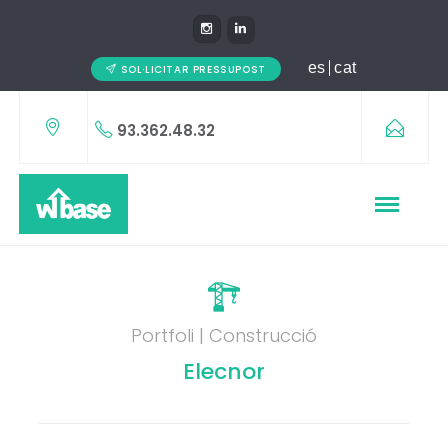
es
cat
SOL·LICITAR PRESSUPOST
93.362.48.32
Portfoli | Construcció
Elecnor