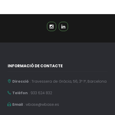
INFORMACIÓ DE CONTACTE
Direcció
: Travessera de Gràcia, 56, 3º 1ª, Barcelona
Telèfon
: 933 624 832
Email
:
wbase@wbase.es