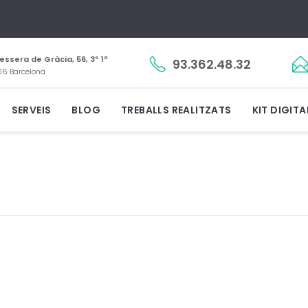
essera de Gràcia, 56, 3º 1ª
93.362.48.32
6 Barcelona
SERVEIS
BLOG
TREBALLS REALITZATS
KIT DIGITA