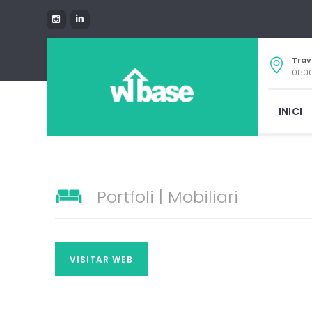
Trav
0800
INICI
Portfoli | Mobiliari
VISITAR WEB