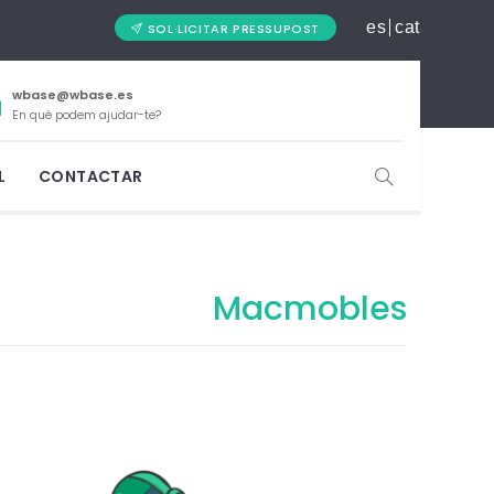
es
cat
SOL·LICITAR PRESSUPOST
wbase@wbase.es
En què podem ajudar-te?
L
CONTACTAR
Macmobles