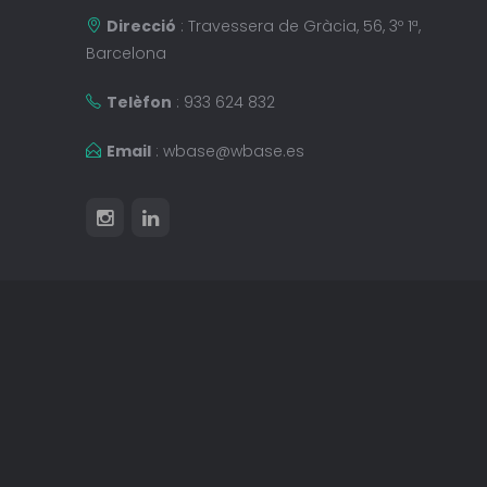
Direcció
: Travessera de Gràcia, 56, 3º 1ª,
Barcelona
Telèfon
: 933 624 832
Email
:
wbase@wbase.es