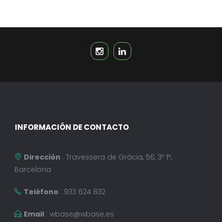
INFORMACIÓN DE CONTACTO
Dirección
: Travessera de Gràcia, 56, 3º 1ª,
Barcelona
Teléfono
: 933 624 832
Email
:
wbase@wbase.es