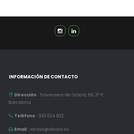
INFORMACIÓN DE CONTACTO
Dirección
: Travessera de Gràcia, 56, 3º 1ª,
Barcelona
Teléfono
: 933 624 832
Email
:
wbase@wbase.es