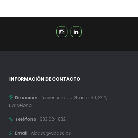
INFORMACIÓN DE CONTACTO
Dirección
: Travessera de Gràcia, 56, 3º 1ª,
Barcelona
Teléfono
: 933 624 832
Email
:
wbase@wbase.es