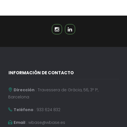
INFORMACIÓN DE CONTACTO
Dirección
: Travessera de Gràcia, 56, 3º 1ª,
Barcelona
Teléfono
: 933 624 832
Email
:
wbase@wbase.es