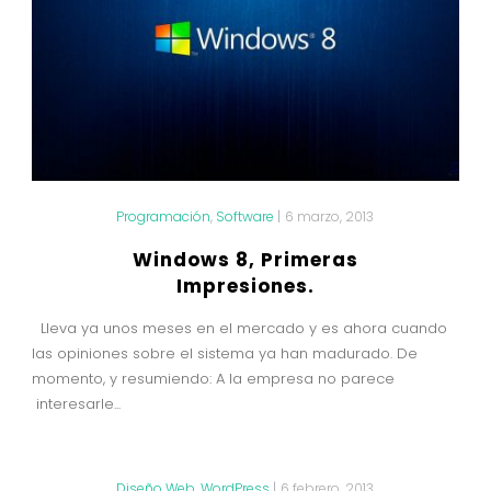
Programación
,
Software
|
6 marzo, 2013
Windows 8, Primeras
Impresiones.
Lleva ya unos meses en el mercado y es ahora cuando
las opiniones sobre el sistema ya han madurado. De
momento, y resumiendo: A la empresa no parece
interesarle...
Diseño Web
,
WordPress
|
6 febrero, 2013