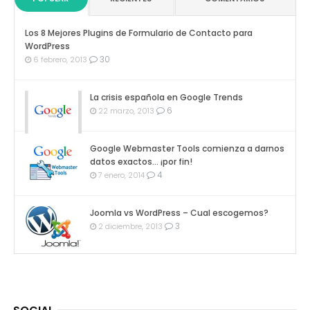
Los 8 Mejores Plugins de Formulario de Contacto para
WordPress
30
6 febrero, 2013
La crisis española en Google Trends
6
22 marzo, 2013
Google Webmaster Tools comienza a darnos
datos exactos… ¡por fin!
4
7 enero, 2014
Joomla vs WordPress – Cual escogemos?
3
2 diciembre, 2013