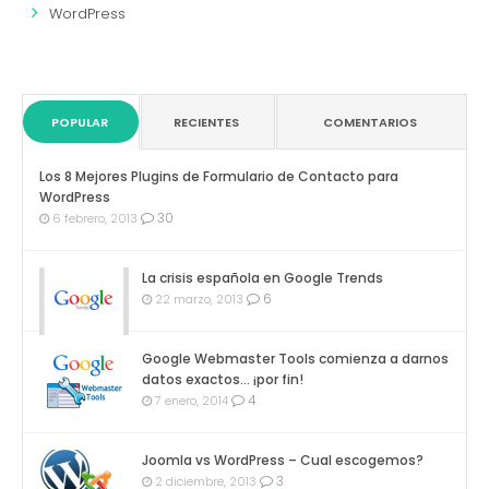
WordPress
POPULAR
RECIENTES
COMENTARIOS
Los 8 Mejores Plugins de Formulario de Contacto para
WordPress
30
6 febrero, 2013
La crisis española en Google Trends
6
22 marzo, 2013
Google Webmaster Tools comienza a darnos
datos exactos… ¡por fin!
4
7 enero, 2014
Joomla vs WordPress – Cual escogemos?
3
2 diciembre, 2013