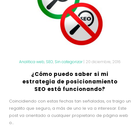
Analitica web
,
SEO
,
Sin categorizar
|
20 diciembre, 2016
¿Cómo puedo saber si mi
estrategia de posicionamiento
SEO está funcionando?
Coincidiendo con estas fechas tan señaladas, os traigo un
regalito que seguro, a más de uno le va a interesar. Este
post va orientado a cualquier propietario de página web
o...