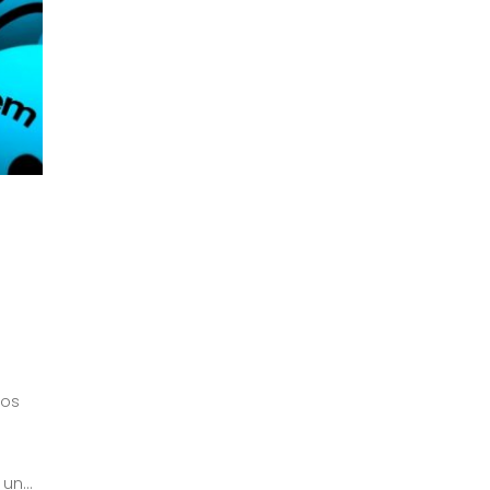
nos
n...