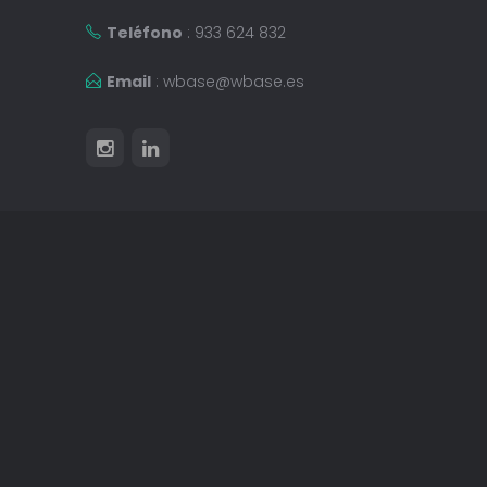
Teléfono
: 933 624 832
Email
:
wbase@wbase.es