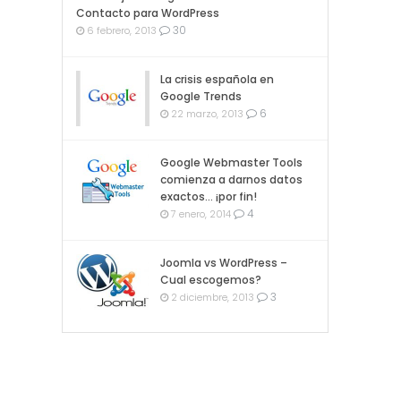
Contacto para WordPress
30
6 febrero, 2013
La crisis española en
Google Trends
6
22 marzo, 2013
Google Webmaster Tools
comienza a darnos datos
exactos… ¡por fin!
4
7 enero, 2014
Joomla vs WordPress –
Cual escogemos?
3
2 diciembre, 2013