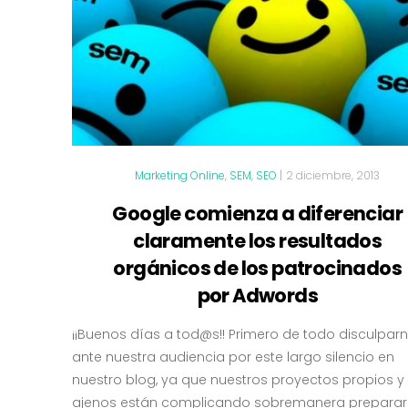
Marketing Online
,
SEM
,
SEO
|
2 diciembre, 2013
Google comienza a diferenciar
claramente los resultados
orgánicos de los patrocinados
por Adwords
¡¡Buenos días a tod@s!! Primero de todo disculpar
ante nuestra audiencia por este largo silencio en
nuestro blog, ya que nuestros proyectos propios y
ajenos están complicando sobremanera preparar u