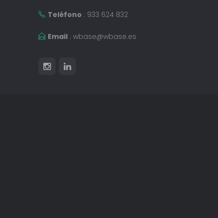
Teléfono
: 933 624 832
Email
:
wbase@wbase.es