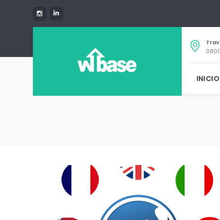
Trav
0800
INICIO