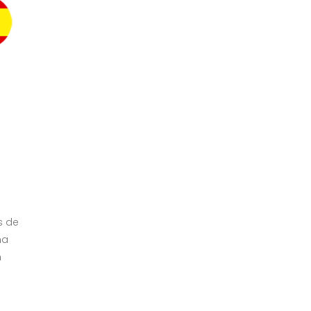
s
s de
na
n