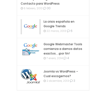
Contacto para WordPress
30
6 febrero, 2013
La crisis española en
Google Trends
6
22 marzo, 2013
Google Webmaster Tools
comienza a darnos datos
exactos… ¡por fin!
4
7 enero, 2014
Joomla vs WordPress –
Cual escogemos?
3
2 diciembre, 2013