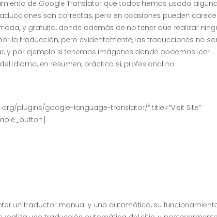
erramienta de Google Translator que todos hemos usado algun
raducciones son correctas, pero en ocasiones pueden carece
moda, y gratuita, donde además de no tener que realizar ning
or la traducción, pero evidentemente, las traducciones no so
rar, y por ejemplo si tenemos imágenes donde podemos leer
l idioma, en resumen, práctico si, profesional no.
org/plugins/google-language-translator/” title=”Visit Site”
ymple_button]
 enter un traductor manual y uno automático, su funcionamient