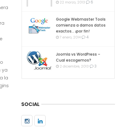
6
22 marzo, 2013
nera
Google Webmaster Tools
ra
comienza a darnos datos
exactos… ¡por fin!
4
7 enero, 2014
de
Joomla vs WordPress –
Cual escogemos?
no
3
2 diciembre, 2013
s ya
a la
gins
SOCIAL