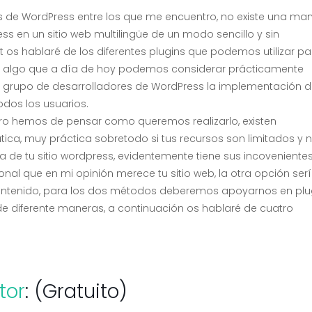
 de WordPress entre los que me encuentro, no existe una ma
s en un sitio web multilingüe de un modo sencillo y sin
t os hablaré de los diferentes plugins que podemos utilizar pa
s, algo que a día de hoy podemos considerar prácticamente
al grupo de desarrolladores de WordPress la implementación 
odos los usuarios.
mero hemos de pensar como queremos realizarlo, existen
ca, muy práctica sobretodo si tus recursos son limitados y 
 de tu sitio wordpress, evidentemente tiene sus incoveniente
onal que en mi opinión merece tu sitio web, la otra opción serí
ontenido, para los dos métodos deberemos apoyarnos en plu
 de diferente maneras, a continuación os hablaré de cuatro
tor
: (Gratuito)