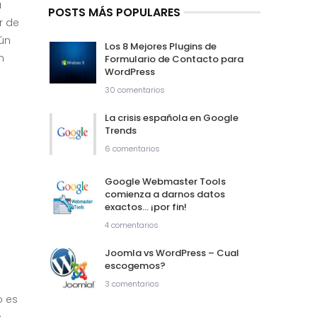
a
POSTS MÁS POPULARES
r de
ún
Los 8 Mejores Plugins de
n
Formulario de Contacto para
WordPress
30 comentarios
La crisis española en Google
Trends
6 comentarios
Google Webmaster Tools
comienza a darnos datos
exactos… ¡por fin!
4 comentarios
Joomla vs WordPress – Cual
escogemos?
3 comentarios
o es