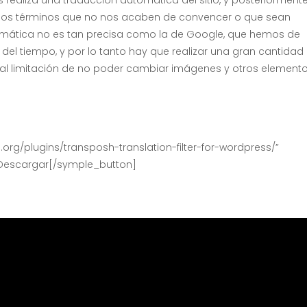
os realiza una traducción automática del sitio, y posteriorment
os términos que no nos acaben de convencer o que sean
tomática no es tan precisa como la de Google, que hemos de
el tiempo, y por lo tanto hay que realizar una gran cantidad
al limitación de no poder cambiar imágenes y otros element
.org/plugins/transposh-translation-filter-for-wordpress/”
x”]Descargar[/symple_button]