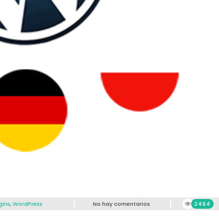
gins
,
WordPress
No hay comentarios
2464