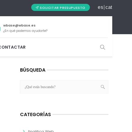
es
cat
SOLICITAR PRESUPUESTO
wbase@wbase.es
¿En qué podemos ayudarte?
CONTACTAR
BÚSQUEDA
CATEGORÍAS
Analitica Web