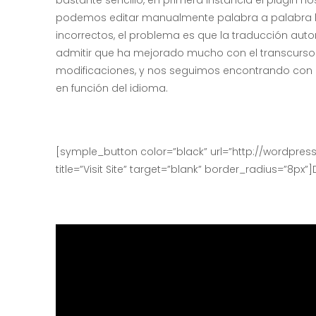
bastante sencillo, en primera instancia el plugin n
podemos editar manualmente palabra a palabra l
incorrectos, el problema es que la traducción au
admitir que ha mejorado mucho con el transcurso d
modificaciones, y nos seguimos encontrando con 
en función del idioma.
[symple_button color=”black” url=”http://wordpress
title=”Visit Site” target=”blank” border_radius=”8p