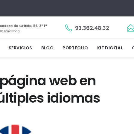
essera de Gràcia, 56, 3º 1ª
93.362.48.32
6 Barcelona
SERVICIOS
BLOG
PORTFOLIO
KIT DIGITAL
 página web en
ltiples idiomas