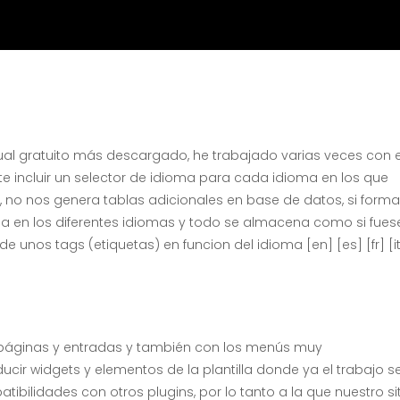
ual gratuito más descargado, he trabajado varias veces con 
e incluir un selector de idioma para cada idioma en los que
 no nos genera tablas adicionales en base de datos, si form
ina en los diferentes idiomas y todo se almacena como si fues
de unos tags (etiquetas) en funcion del idioma [en] [es] [fr] [i
e páginas y entradas y también con los menús muy
cir widgets y elementos de la plantilla donde ya el trabajo s
ilidades con otros plugins, por lo tanto a la que nuestro si