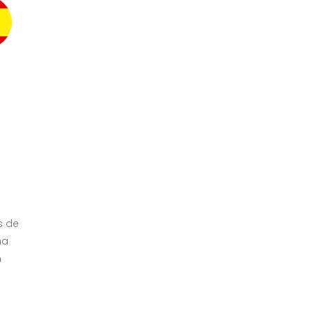
s
s de
na
n