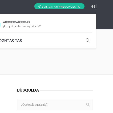
es
SOLICITAR PRESUPUESTO
wbase@wbase.es
¿En qué podemos ayudarte?
CONTACTAR
BÚSQUEDA