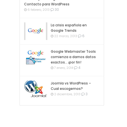
Contacto para WordPress
30
6 febrero, 2013
La crisis española en
Google Trends
6
22 marzo, 2013
Google Webmaster Tools
comienza a darnos datos
exactos… ¡por fin!
4
7 enero, 2014
Joomla vs WordPress –
Cual escogemos?
3
2 diciembre, 2013