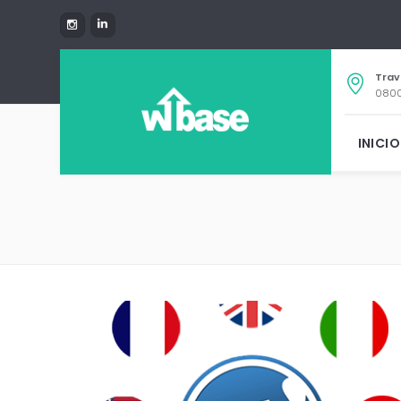
Trav
0800
INICIO