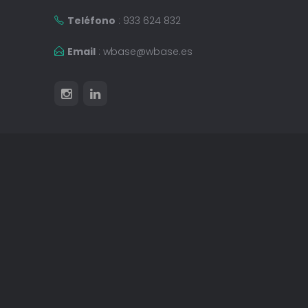
Teléfono
: 933 624 832
Email
:
wbase@wbase.es