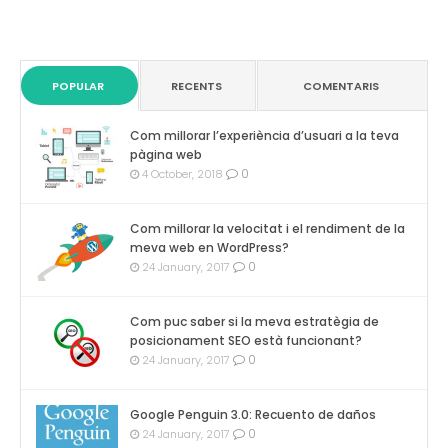
POPULAR
RECENTS
COMENTARIS
Com millorar l’experiència d’usuari a la teva
pàgina web
0
4 October, 2018
Com millorar la velocitat i el rendiment de la
meva web en WordPress?
0
24 January, 2017
Com puc saber si la meva estratègia de
posicionament SEO està funcionant?
0
24 January, 2017
Google Penguin 3.0: Recuento de daños
0
24 January, 2017