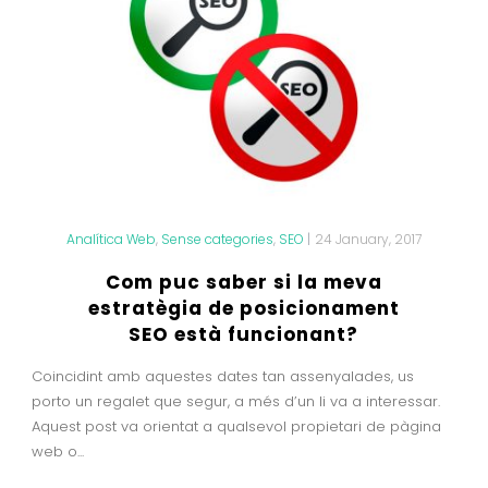
Analítica Web
,
Sense categories
,
SEO
|
24 January, 2017
Com puc saber si la meva
estratègia de posicionament
SEO està funcionant?
Coincidint amb aquestes dates tan assenyalades, us
porto un regalet que segur, a més d’un li va a interessar.
Aquest post va orientat a qualsevol propietari de pàgina
web o...