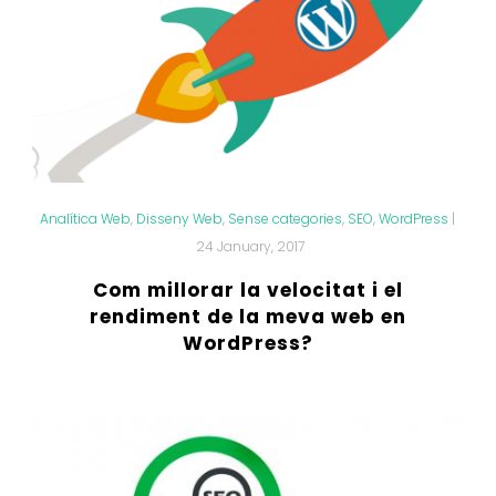
Analítica Web
,
Disseny Web
,
Sense categories
,
SEO
,
WordPress
|
24 January, 2017
Com millorar la velocitat i el
rendiment de la meva web en
WordPress?