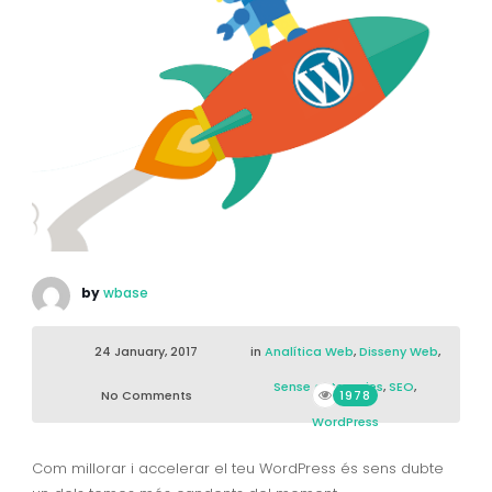
by
wbase
24 January, 2017
in
Analítica Web
,
Disseny Web
,
Sense categories
,
SEO
,
No Comments
1978
WordPress
Com millorar i accelerar el teu WordPress és sens dubte