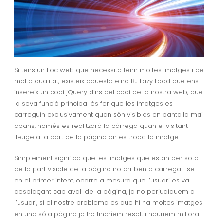
Si tens un lloc web que necessita tenir moltes imatges i de
molta qualitat, existeix aquesta eina
BJ Lazy Load
que ens
insereix un codi jQuery dins del codi de la nostra web, que
la seva funció principal és fer que les imatges es
carreguin exclusivament quan són visibles en pantalla mai
abans, només es realitzarà la càrrega quan el visitant
lleuge a la part de la pàgina on es troba la imatge.
Simplement significa que les imatges que estan per sota
de la part visible de la pàgina no arriben a carregar-se
en el primer intent, ocorre a mesura que l’usuari es va
desplaçant cap avall de la pàgina, ja no perjudiquem a
l’usuari, si el nostre problema es que hi ha moltes imatges
en una sóla pàgina ja ho tindríem resolt i hauriem millorat