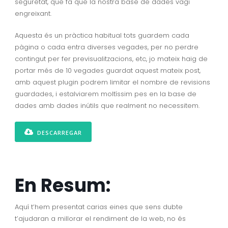
seguretat, que fa que la nostra base de dades vagi
engreixant.
Aquesta és un pràctica habitual tots guardem cada
pàgina o cada entra diverses vegades, per no perdre
contingut per fer previsualitzacions, etc, jo mateix haig de
portar més de 10 vegades guardat aquest mateix post,
amb aquest plugin podrem limitar el nombre de revisions
guardades, i estalviarem moltíssim pes en la base de
dades amb dades inútils que realment no necessitem.
DESCARREGAR
En Resum:
Aquí t’hem presentat carias eines que sens dubte
t’ajudaran a millorar el rendiment de la web, no és