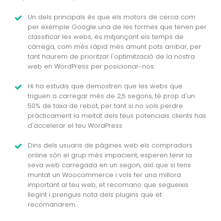
Un dels principals és que els motors de cerca com
per exemple Google una de les formes que tenen per
classificar les webs, és mitjançant els temps de
càrrega, com més ràpid més amunt pots arribar, per
tant haurem de prioritzar l'optimització de la nostra
web en WordPress per posicionar-nos.
Hi ha estudis que demostren que les webs que
triguen a carregar més de 2,5 segons, té prop d'un
50% de taxa de rebot, per tant si no vols perdre
pràcticament la meitat dels teus potencials clients has
d'accelerar el teu WordPress
Dins dels usuaris de pàgines web els compradors
online són el grup més impacient, esperen tenir la
seva web carregada en un segon, així que si tens
muntat un Woocommerce i vols fer una millora
important al teu web, et recomano que segueixis
llegint i prenguis nota dels plugins que et
recomanarem.