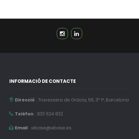
INFORMACIÓ DE CONTACTE
Direcció
: Travessera de Gràcia, 56, 3º 1ª, Barcelona
Telèfon
: 933 624 832
Email
:
wbase@wbase.es