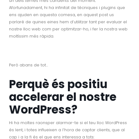
un dels temes més candents del moment.
Afortunadament, hi ha infinitat de tècniques i plugins que
ens ajuden en aquesta comesa, en aquest post us
parlaré de quines eines hem d’utilitzar tant per evaluar el
nostre lloc web com per optimitzar-ho, i fer la nostra web
moltíssim més ràpida.
Però abans de tot…
Perquè és positiu
accelerar el nostre
WordPress?
Hi ha moltes raonsper alarmar-te si el teu lloc WordPress
és lent, i totes influeixen a l’hora de captar clients, que al
cap i a la fi és el que ens interessa a tots: