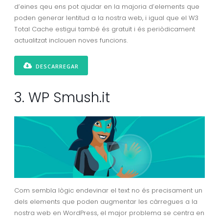
d’eines qeu ens pot ajudar en la majoria d’elements que
poden generar lentitud a la nostra web, i igual que el W3
Total Cache estigui també és gratuït i és periòdicament
actualitzat inclouen noves funcions.
DESCARREGAR
3. WP Smush.it
Com sembla lògic endevinar el text no és precisament un
dels elements que poden augmentar les càrregues a la
nostra web en WordPress, el major problema se centra en