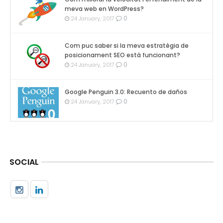
meva web en WordPress?
0
24 January, 2017
Com puc saber si la meva estratègia de
posicionament SEO està funcionant?
0
24 January, 2017
Google Penguin 3.0: Recuento de daños
0
24 January, 2017
SOCIAL