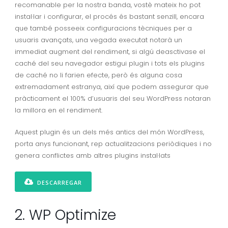
recomanable per la nostra banda, vostè mateix ho pot
instal·lar i configurar, el procés és bastant senzill, encara
que també posseeix configuracions tècniques per a
usuaris avançats, una vegada executat notarà un
immediat augment del rendiment, si algú deasctivase el
caché del seu navegador estigui plugin i tots els plugins
de caché no li farien efecte, però és alguna cosa
extremadament estranya, així que podem assegurar que
pràcticament el 100% d’usuaris del seu WordPress notaran
la millora en el rendiment.
Aquest plugin és un dels més antics del món WordPress,
porta anys funcionant, rep actualitzacions periòdiques i no
genera conflictes amb altres plugins instal·lats
DESCARREGAR
2. WP Optimize