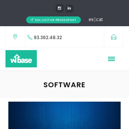
es
cat
SOL·LICITAR PRESSUPOST
93.362.48.32
SOFTWARE