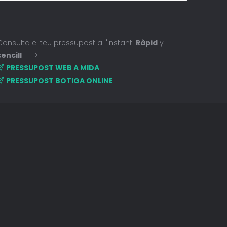
Consulta el teu pressupost a l'instant!
Ràpid
y
sencill
--->
PRESSUPOST WEB A MIDA
PRESSUPOST BOTIGA ONLINE