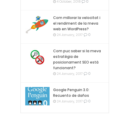
0
4 October, 2018
Com millorar la velocitat i
el rendiment de la meva
web en WordPress?
0
24 January, 2017
Com puc saber si la meva
estratègia de
posicionament SEO està
funcionant?
0
24 January, 2017
Google Penguin 3.0:
Recuento de daños
0
24 January, 2017