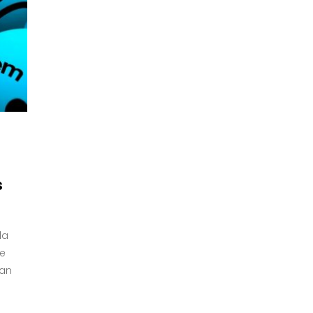
s
la
re
tan