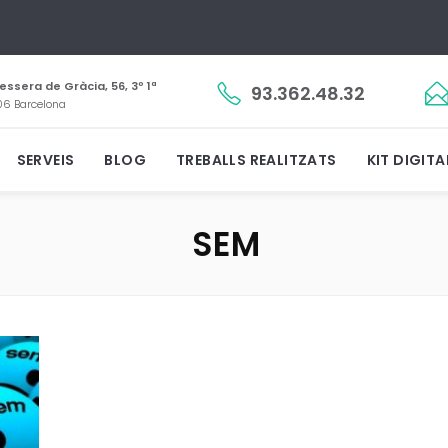
essera de Gràcia, 56, 3º 1ª
93.362.48.32
6 Barcelona
SERVEIS
BLOG
TREBALLS REALITZATS
KIT DIGITA
SEM