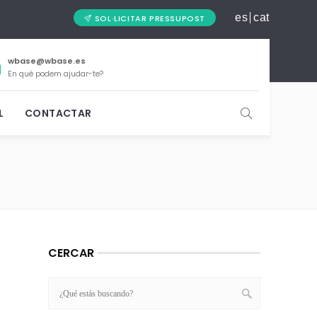
es
cat
SOL·LICITAR PRESSUPOST
wbase@wbase.es
En què podem ajudar-te?
L
CONTACTAR
CERCAR