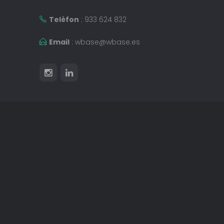
Telèfon
: 933 624 832
Email
:
wbase@wbase.es