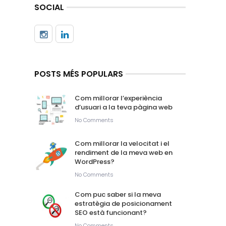
SOCIAL
POSTS MÉS POPULARS
Com millorar l’experiència
d’usuari a la teva pàgina web
No Comments
Com millorar la velocitat i el
rendiment de la meva web en
WordPress?
No Comments
Com puc saber si la meva
estratègia de posicionament
SEO està funcionant?
No Comments