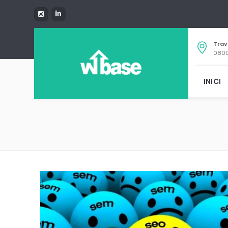
Trav
0800
INICI