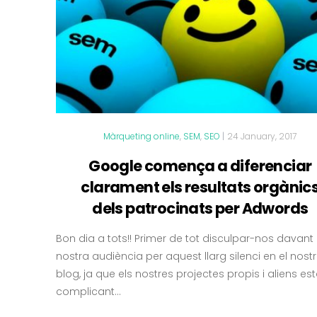
Màrqueting online
,
SEM
,
SEO
|
24 January, 2017
Google comença a diferenciar
clarament els resultats orgànic
dels patrocinats per Adwords
Bon dia a tots!! Primer de tot disculpar-nos davant 
nostra audiència per aquest llarg silenci en el nost
blog, ja que els nostres projectes propis i aliens es
complicant...