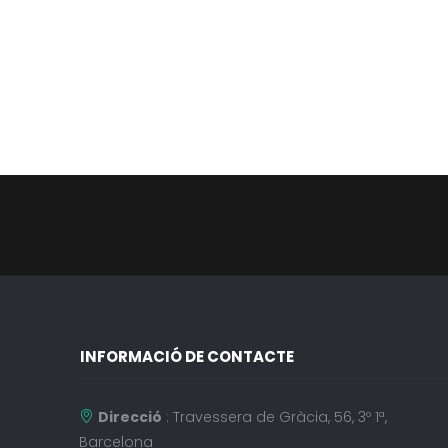
INFORMACIÓ DE CONTACTE
Direcció
: Travessera de Gràcia, 56, 3º 1ª,
Barcelona