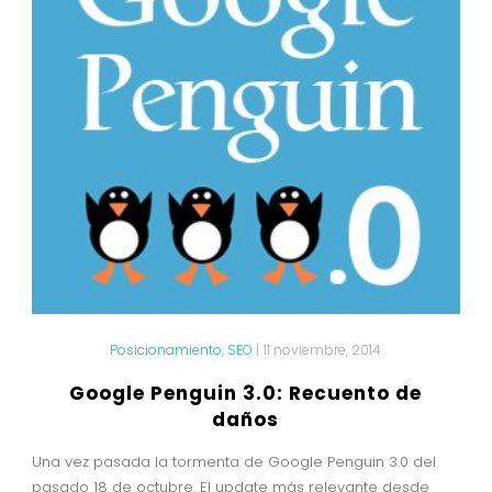
Posicionamiento
,
SEO
|
11 noviembre, 2014
Google Penguin 3.0: Recuento de
daños
Una vez pasada la tormenta de Google Penguin 3.0 del
pasado 18 de octubre. El update más relevante desde