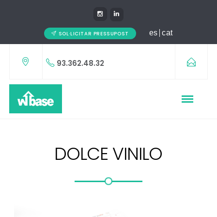
es
cat
SOL·LICITAR PRESSUPOST
93.362.48.32
DOLCE VINILO