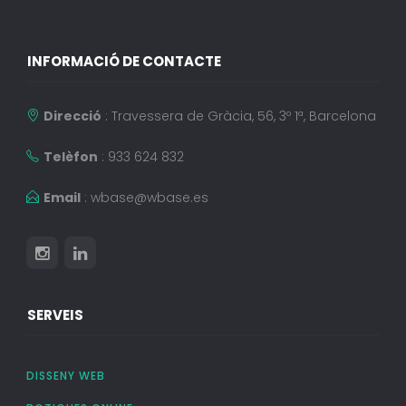
INFORMACIÓ DE CONTACTE
Direcció
: Travessera de Gràcia, 56, 3º 1ª, Barcelona
Telèfon
: 933 624 832
Email
:
wbase@wbase.es
SERVEIS
DISSENY WEB