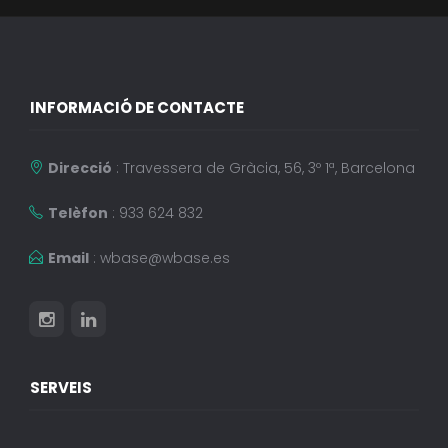
INFORMACIÓ DE CONTACTE
Direcció
: Travessera de Gràcia, 56, 3º 1ª, Barcelona
Telèfon
: 933 624 832
Email
:
wbase@wbase.es
SERVEIS