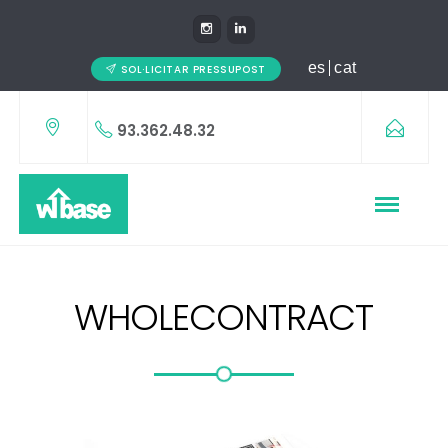
es
cat
SOL·LICITAR PRESSUPOST
93.362.48.32
WHOLECONTRACT