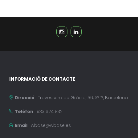
INFORMACIÓ DE CONTACTE
Direcció
: Travessera de Gràcia, 56, 3º 1ª, Barcelona
Telèfon
: 933 624 832
Email
:
wbase@wbase.es