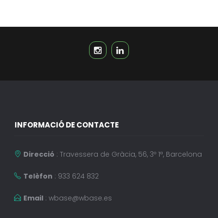
INFORMACIÓ DE CONTACTE
Direcció
: Travessera de Gràcia, 56, 3º 1ª, Barcelona
Telèfon
: 933 624 832
Email
:
wbase@wbase.es